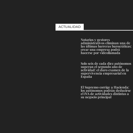
ACTUALIDAD
Notarios y gestores
administrativos eliminan una de
las últimas barreras burocráticas:
crear una empresa podrá
hacerse por videollamada
Solo seis de cada diez autónomos
superan el segundo año de
actividad: el duro examen de la
supervivencia empresarial en
España
El Supremo corrige a Hacienda:
los autónomos podrán deducirse
el IVA de actividades distintas a
su negocio principal