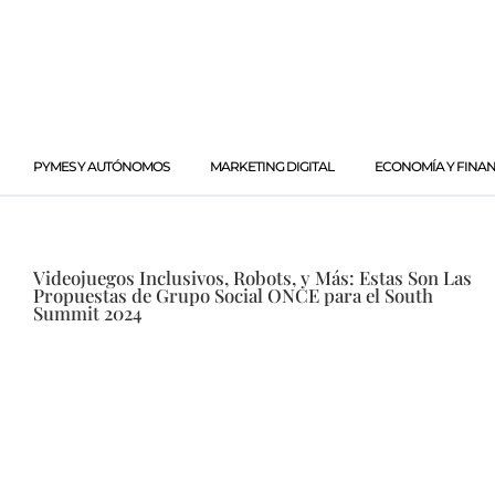
PYMES Y AUTÓNOMOS
MARKETING DIGITAL
ECONOMÍA Y FINA
Videojuegos Inclusivos, Robots, y Más: Estas Son Las
Propuestas de Grupo Social ONCE para el South
Summit 2024