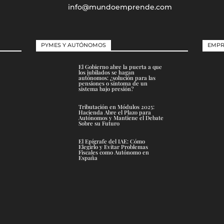
info@mundoemprende.com
PYMES Y AUTÓNOMOS
EMPR
El Gobierno abre la puerta a que
los jubilados se hagan
autónomos: ¿solución para las
pensiones o síntoma de un
sistema bajo presión?
Tributación en Módulos 2025:
Hacienda Abre el Plazo para
Autónomos y Mantiene el Debate
Sobre su Futuro
El Epígrafe del IAE: Cómo
Elegirlo y Evitar Problemas
Fiscales como Autónomo en
España