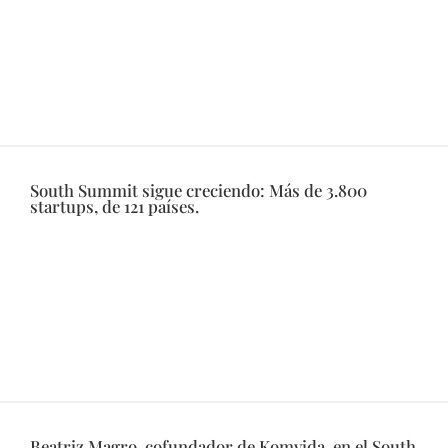
South Summit sigue creciendo: Más de 3.800
startups, de 121 países.
Beatriz Magro, cofundador de Komvida, en el South