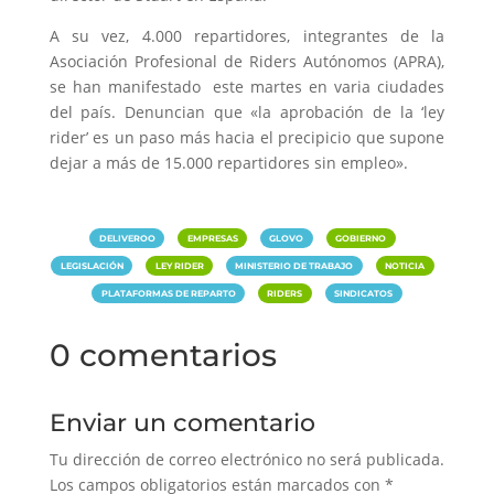
A su vez, 4.000 repartidores, integrantes de la
Asociación Profesional de Riders Autónomos (APRA),
se han manifestado este martes en varia ciudades
del país. Denuncian que «la aprobación de la ‘ley
rider’ es un paso más hacia el precipicio que supone
dejar a más de 15.000 repartidores sin empleo».
|
|
|
|
DELIVEROO
EMPRESAS
GLOVO
GOBIERNO
|
|
|
|
LEGISLACIÓN
LEY RIDER
MINISTERIO DE TRABAJO
NOTICIA
|
|
PLATAFORMAS DE REPARTO
RIDERS
SINDICATOS
0 comentarios
Enviar un comentario
Tu dirección de correo electrónico no será publicada.
Los campos obligatorios están marcados con
*