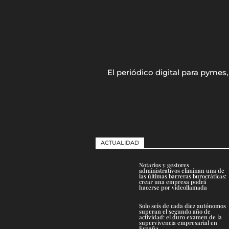
El periódico digital para pyme
ACTUALIDAD
Notarios y gestores
administrativos eliminan una de
las últimas barreras burocráticas:
crear una empresa podrá
hacerse por videollamada
Solo seis de cada diez autónomos
superan el segundo año de
actividad: el duro examen de la
supervivencia empresarial en
España