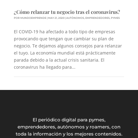
¿Cómo relanzar tu negocio tras el coronavirus?
POR
MUNDOEMPRENDE
|
MAY 21, 2020
|
AUTÓNOMOS
,
EMPRENDEDORES
,
PYMES
El COVID-19 ha afectado a todo tipo de empresas
provocando que tengan que cambiar su plan de
negocio. Te dejamos algunos consejos para relanzar
el tuyo. La economía mundial está prácticamente
parada debido a la actual crisis sanitaria. El
coronavirus ha llegado para...
El periódico digital para pymes,
emprendedores, autónomos y roamers, con
toda la información y los mejores contenidos.