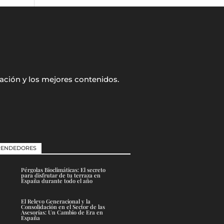
ación y los mejores contenidos.
ENDEDORES
Pérgolas Bioclimáticas: El secreto
para disfrutar de tu terraza en
España durante todo el año
El Relevo Generacional y la
Consolidación en el Sector de las
Asesorías: Un Cambio de Era en
España