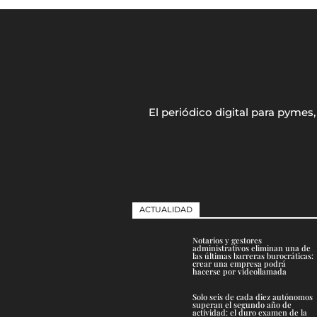
El periódico digital para pyme
ACTUALIDAD
Notarios y gestores
administrativos eliminan una de
las últimas barreras burocráticas:
crear una empresa podrá
hacerse por videollamada
Solo seis de cada diez autónomos
superan el segundo año de
actividad: el duro examen de la