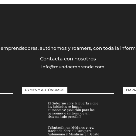
s, emprendedores, autónomos y roamers, con toda la inform
info@mundoemprende.com
PYMES Y AUTÓNOMOS
EMPR
El Gobierno abre la puerta a que
los jubilados se hagan
autónomos: ¿solución para las
pensiones o síntoma de un
sistema bajo presión?
Tributación en Módulos 2025:
Hacienda Abre el Plazo para
Autónomos y Mantiene el Debate