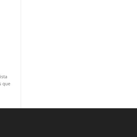
ista
as que