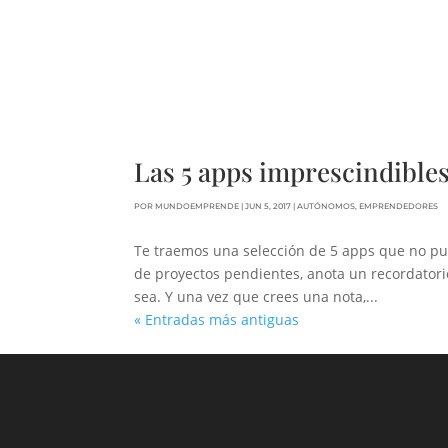
Las 5 apps imprescindible
POR
MUNDOEMPRENDE
|
JUN 5, 2017
|
AUTÓNOMOS
,
EMPRENDEDORES
Te traemos una selección de 5 apps que no pu
de proyectos pendientes, anota un recordatori
sea. Y una vez que crees una nota,...
« Entradas más antiguas