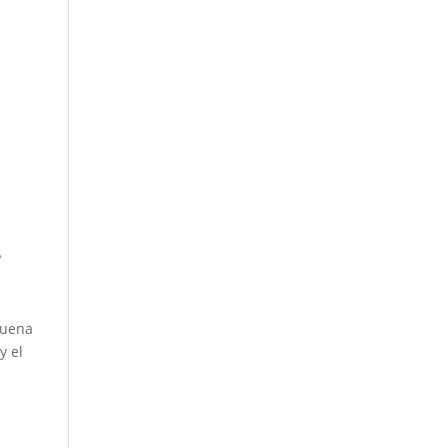
s
buena
y el