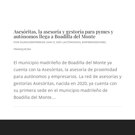
Asesóritas, la asesoría y gestoría para pymes y
autónomos llega a Boadilla del Monte
POR
MUNDOEMPRENDE
|
MAY 5, 2021
|
AUTÓNOMOS
,
EMPRENDEDORES
,
FRANQUICIAS
El municipio madrileño de Boadilla del Monte ya
cuenta con la Asesóritas, la asesoría de proximidad
para autónomos y empresarios. La red de asesorías y
gestorías Asesóritas, nacida en 2020, ya cuenta con
su primera sede en el municipio madrileño de
Boadilla del Monte....