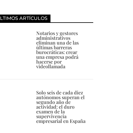
LTIMOS ARTÍCULOS
Notarios y gestores
administrativos
eliminan una de las
últimas barreras
burocráticas: crear
una empresa podrá
hacerse por
videollamada
Solo seis de cada diez
autónomos superan el
segundo año de
actividad: el duro
examen de la
supervivencia
empresarial en España