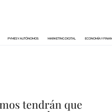
PYMES Y AUTÓNOMOS
MARKETING DIGITAL
ECONOMÍA Y FINA
omos tendrán que