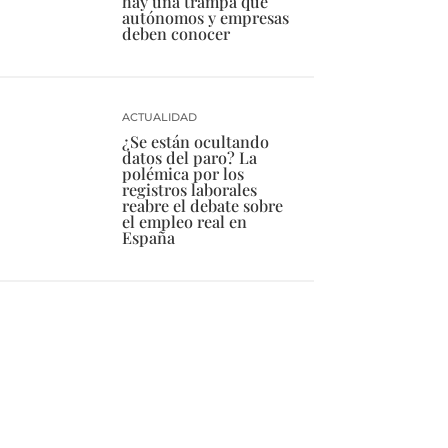
hay una trampa que
autónomos y empresas
deben conocer
ACTUALIDAD
¿Se están ocultando
datos del paro? La
polémica por los
registros laborales
reabre el debate sobre
el empleo real en
España