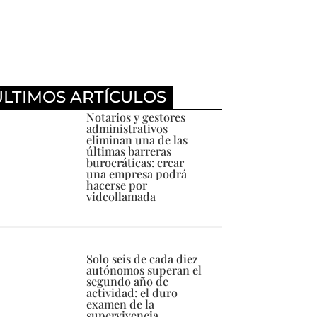
ÚLTIMOS ARTÍCULOS
Notarios y gestores
administrativos
eliminan una de las
últimas barreras
burocráticas: crear
una empresa podrá
hacerse por
videollamada
Solo seis de cada diez
autónomos superan el
segundo año de
actividad: el duro
examen de la
supervivencia