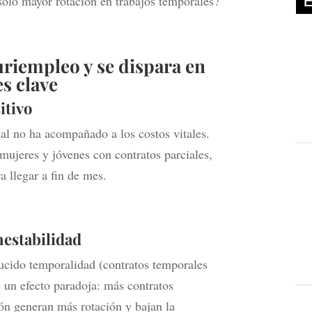
solo mayor rotación en trabajos temporales?
uriempleo y se dispara en
s clave
itivo
real no ha acompañado a los costos vitales.
ujeres y jóvenes con contratos parciales,
a llegar a fin de mes.
nestabilidad
ucido temporalidad (contratos temporales
 un efecto paradoja: más contratos
ón generan más rotación y bajan la