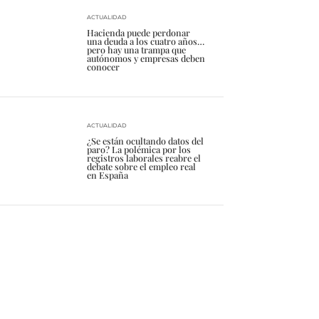
ACTUALIDAD
Hacienda puede perdonar
una deuda a los cuatro años…
pero hay una trampa que
autónomos y empresas deben
conocer
ACTUALIDAD
¿Se están ocultando datos del
paro? La polémica por los
registros laborales reabre el
debate sobre el empleo real
en España