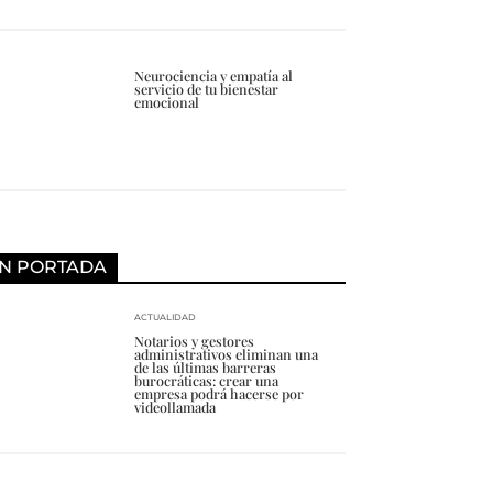
Neurociencia y empatía al
servicio de tu bienestar
emocional
N PORTADA
ACTUALIDAD
Notarios y gestores
administrativos eliminan una
de las últimas barreras
burocráticas: crear una
empresa podrá hacerse por
videollamada