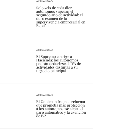
ACTUALIDAD
Solo seis de cada diez
autónomos superan el
segundo año de actividad: el
duro examen de la
supervivencia empresarial en
España
ACTUALIDAD
El Supremo corrige a
Hacienda: los autónomos
podrán deducirse el IVA de
actividades distintas a su
negocio principal
ACTUALIDAD
El Gobierno frena la reforma
que prometía más protección
a los autónomos: se alejan el
paro automático y la exención
de IVA