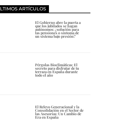
LTIMOS ARTÍCULOS
El Gobierno abre la puerta a
que los jubilados se hagan
autónomos: ¿solución para
las pensiones o síntoma de
un sistema bajo presión?
Pérgolas Bioclimáticas: El
secreto para disfrutar de tu
terraza en España durante
todo el año
El Relevo Generacional y la
Consolidación en el Sector de
las Asesorías: Un Cambio de
Era en España