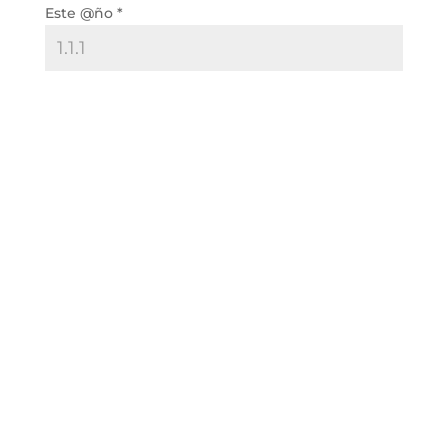
Este @ño
*