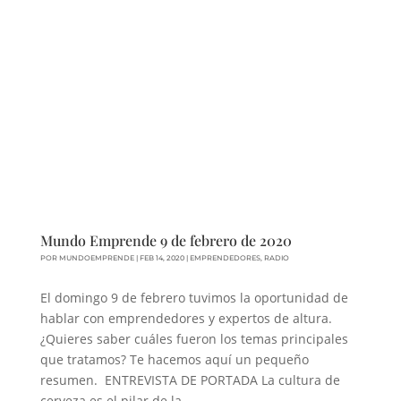
Mundo Emprende 9 de febrero de 2020
POR
MUNDOEMPRENDE
|
FEB 14, 2020
|
EMPRENDEDORES
,
RADIO
El domingo 9 de febrero tuvimos la oportunidad de
hablar con emprendedores y expertos de altura.
¿Quieres saber cuáles fueron los temas principales
que tratamos? Te hacemos aquí un pequeño
resumen. ENTREVISTA DE PORTADA La cultura de
cerveza es el pilar de la...