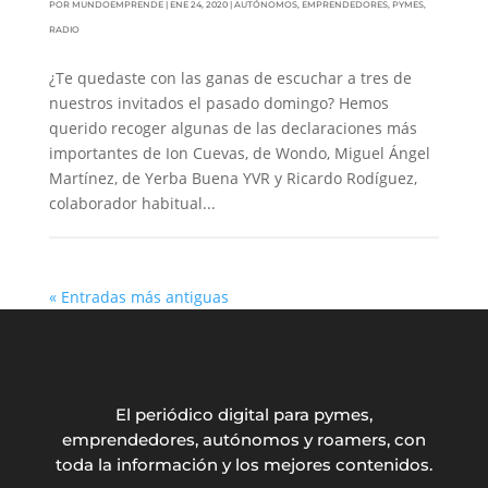
POR
MUNDOEMPRENDE
|
ENE 24, 2020
|
AUTÓNOMOS
,
EMPRENDEDORES
,
PYMES
,
RADIO
¿Te quedaste con las ganas de escuchar a tres de
nuestros invitados el pasado domingo? Hemos
querido recoger algunas de las declaraciones más
importantes de Ion Cuevas, de Wondo, Miguel Ángel
Martínez, de Yerba Buena YVR y Ricardo Rodíguez,
colaborador habitual...
« Entradas más antiguas
El periódico digital para pymes,
emprendedores, autónomos y roamers, con
toda la información y los mejores contenidos.