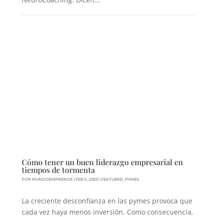
Cómo tener un buen liderazgo empresarial en
tiempos de tormenta
POR
MUNDOEMPRENDE
|
FEB 5, 2020
|
FEATURED
,
PYMES
La creciente desconfianza en las pymes provoca que
cada vez haya menos inversión. Como consecuencia,