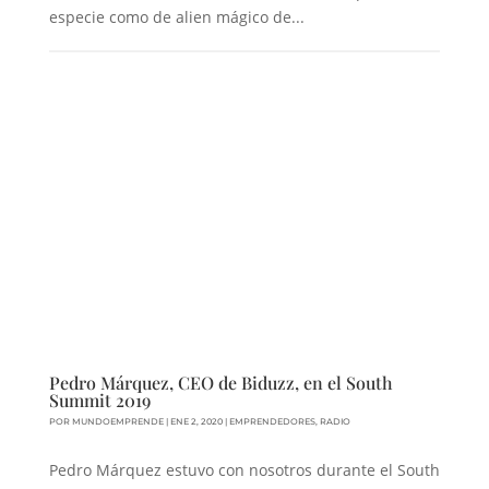
especie como de alien mágico de...
Pedro Márquez, CEO de Biduzz, en el South
Summit 2019
POR
MUNDOEMPRENDE
|
ENE 2, 2020
|
EMPRENDEDORES
,
RADIO
Pedro Márquez estuvo con nosotros durante el South