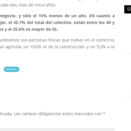
cada dos, más de cinco años.
Ú
u negocio, y sólo el 15% menos de un año. EN cuanto a
er, el 45,7% del total del colectivo, están entre los 40 y
os y el 25,6% es mayor de 55.
autónomos son personas físicas que traban en el comercio,
 agrícola, un 10,6% el de la construcción y un 9,2% a la
NOTICIA
licada.
Los campos obligatorios están marcados con
*