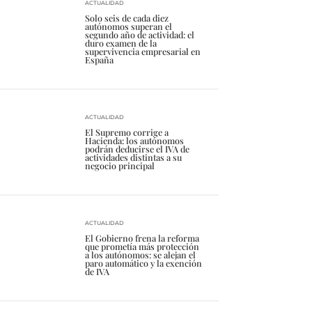
ACTUALIDAD
Solo seis de cada diez
autónomos superan el
segundo año de actividad: el
duro examen de la
supervivencia empresarial en
España
ACTUALIDAD
El Supremo corrige a
Hacienda: los autónomos
podrán deducirse el IVA de
actividades distintas a su
negocio principal
ACTUALIDAD
El Gobierno frena la reforma
que prometía más protección
a los autónomos: se alejan el
paro automático y la exención
de IVA