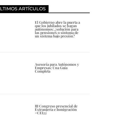
LTIMOS ARTÍCULOS
El Gobierno abre la puerta a
que los jubilados se hagan
autónomos: ¿solución para
las pensiones o síntoma de
un sistema bajo presión?
Asesoría para Autónomos y
Empresas: Una Guía
Completa
III Congreso presencial de
Extranjería e Inmigración
#CEI22