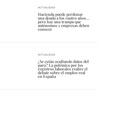
ACTUALIDAD
Hacienda puede perdonar
una deuda a los cuatro años…
pero hay una trampa que
autónomos y empresas deben
conocer
ACTUALIDAD
¿Se están ocultando datos del
paro? La polémica por los
registros laborales reabre el
debate sobre el empleo real
en España