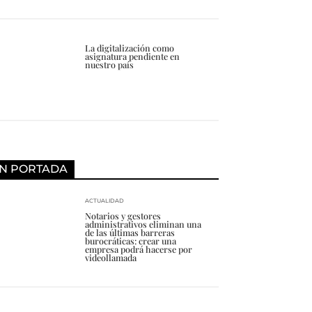
La digitalización como
asignatura pendiente en
nuestro país
N PORTADA
ACTUALIDAD
Notarios y gestores
administrativos eliminan una
de las últimas barreras
burocráticas: crear una
empresa podrá hacerse por
videollamada