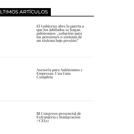
LTIMOS ARTÍCULOS
El Gobierno abre la puerta a
que los jubilados se hagan
autónomos: ¿solución para
las pensiones o síntoma de
un sistema bajo presión?
Asesoría para Autónomos y
Empresas: Una Guía
Completa
III Congreso presencial de
Extranjería e Inmigración
#CEI22