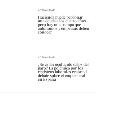
ACTUALIDAD
Hacienda puede perdonar
una deuda a los cuatro años…
pero hay una trampa que
autónomos y empresas deben
conocer
ACTUALIDAD
¿Se están ocultando datos del
paro? La polémica por los
registros laborales reabre el
debate sobre el empleo real
en España