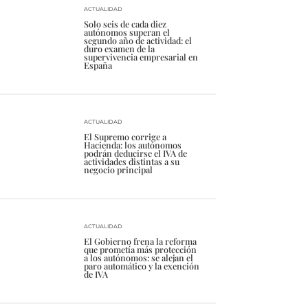
ACTUALIDAD
Solo seis de cada diez
autónomos superan el
segundo año de actividad: el
duro examen de la
supervivencia empresarial en
España
ACTUALIDAD
El Supremo corrige a
Hacienda: los autónomos
podrán deducirse el IVA de
actividades distintas a su
negocio principal
ACTUALIDAD
El Gobierno frena la reforma
que prometía más protección
a los autónomos: se alejan el
paro automático y la exención
de IVA