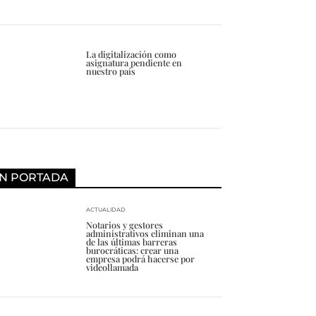
La digitalización como
asignatura pendiente en
nuestro país
N PORTADA
ACTUALIDAD
Notarios y gestores
administrativos eliminan una
de las últimas barreras
burocráticas: crear una
empresa podrá hacerse por
videollamada