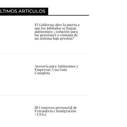
LTIMOS ARTÍCULOS
El Gobierno abre la puerta a
que los jubilados se hagan
autónomos: ¿solución para
las pensiones o síntoma de
un sistema bajo presión?
Asesoría para Autónomos y
Empresas: Una Guía
Completa
III Congreso presencial de
Extranjería e Inmigración
#CEI22