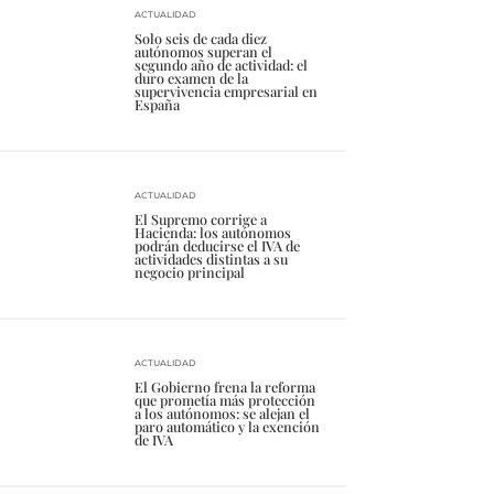
ACTUALIDAD
Solo seis de cada diez
autónomos superan el
segundo año de actividad: el
duro examen de la
supervivencia empresarial en
España
ACTUALIDAD
El Supremo corrige a
Hacienda: los autónomos
podrán deducirse el IVA de
actividades distintas a su
negocio principal
ACTUALIDAD
El Gobierno frena la reforma
que prometía más protección
a los autónomos: se alejan el
paro automático y la exención
de IVA