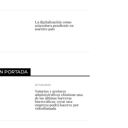
La digitalización como
asignatura pendiente en
nuestro país
N PORTADA
ACTUALIDAD
Notarios y gestores
administrativos eliminan una
de las últimas barreras
burocráticas: crear una
empresa podrá hacerse por
videollamada