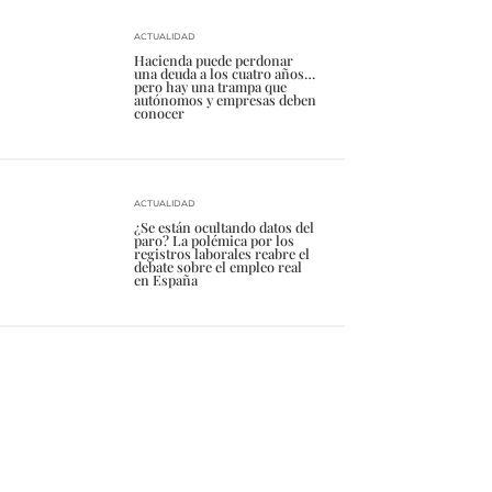
ACTUALIDAD
Hacienda puede perdonar
una deuda a los cuatro años…
pero hay una trampa que
autónomos y empresas deben
conocer
ACTUALIDAD
¿Se están ocultando datos del
paro? La polémica por los
registros laborales reabre el
debate sobre el empleo real
en España