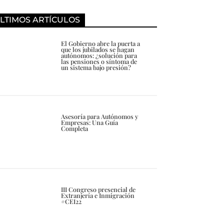
LTIMOS ARTÍCULOS
El Gobierno abre la puerta a
que los jubilados se hagan
autónomos: ¿solución para
las pensiones o síntoma de
un sistema bajo presión?
Asesoría para Autónomos y
Empresas: Una Guía
Completa
III Congreso presencial de
Extranjería e Inmigración
#CEI22