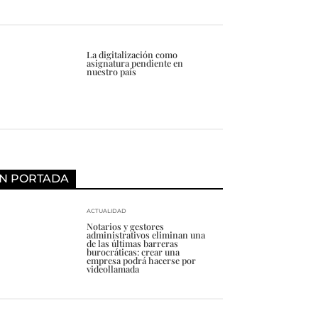
La digitalización como
asignatura pendiente en
nuestro país
N PORTADA
ACTUALIDAD
Notarios y gestores
administrativos eliminan una
de las últimas barreras
burocráticas: crear una
empresa podrá hacerse por
videollamada