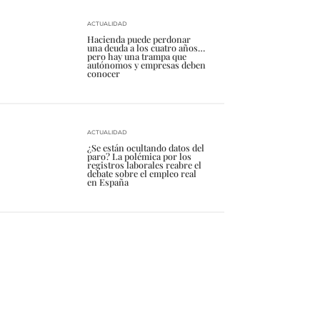
ACTUALIDAD
Hacienda puede perdonar
una deuda a los cuatro años…
pero hay una trampa que
autónomos y empresas deben
conocer
ACTUALIDAD
¿Se están ocultando datos del
paro? La polémica por los
registros laborales reabre el
debate sobre el empleo real
en España