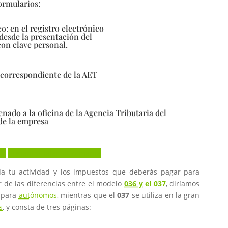
ormularios:
o: en el registro electrónico
 desde la presentación del
con clave personal.
a correspondiente de la AET
enado a la oficina de la Agencia Tributaria del
 de la empresa
io
Presentar telemáticamente
da tu actividad y los impuestos que deberás pagar para
r de las diferencias entre el modelo
036 y el 037
, diríamos
 para
autónomos
, mientras que el
037
se utiliza en la gran
s
, y consta de tres páginas: