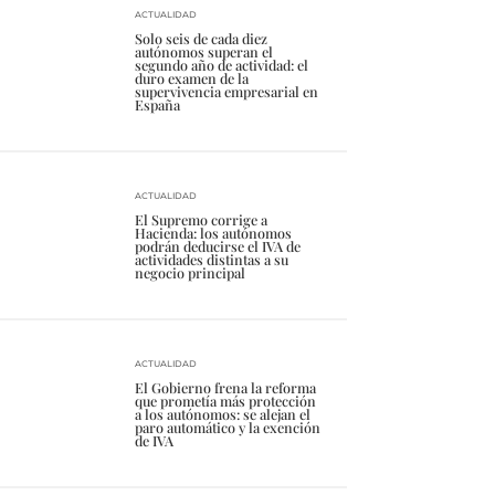
ACTUALIDAD
Solo seis de cada diez
autónomos superan el
segundo año de actividad: el
duro examen de la
supervivencia empresarial en
España
ACTUALIDAD
El Supremo corrige a
Hacienda: los autónomos
podrán deducirse el IVA de
actividades distintas a su
negocio principal
ACTUALIDAD
El Gobierno frena la reforma
que prometía más protección
a los autónomos: se alejan el
paro automático y la exención
de IVA