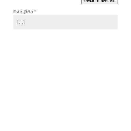
Enviar comentario
Este @ño
*