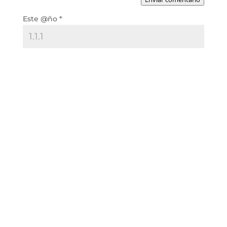
Este @ño
*