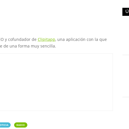
Ú
CEO y cofundador de
Clipitapp
, una aplicación con la que
ne de una forma muy sencilla.
|
OTICIA
RADIO