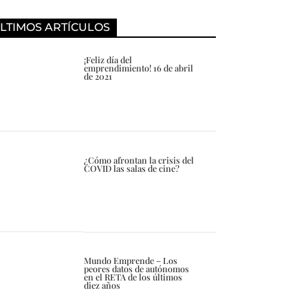
LTIMOS ARTÍCULOS
¡Feliz día del
emprendimiento! 16 de abril
de 2021
¿Cómo afrontan la crisis del
COVID las salas de cine?
Mundo Emprende – Los
peores datos de autónomos
en el RETA de los últimos
diez años