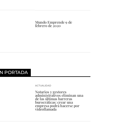
Mundo Emprende 9 de
febrero de 2020
N PORTADA
ACTUALIDAD
Notarios y gestores
administrativos eliminan una
de las últimas barreras
burocráticas: crear una
empresa podrá hacerse por
videollamada