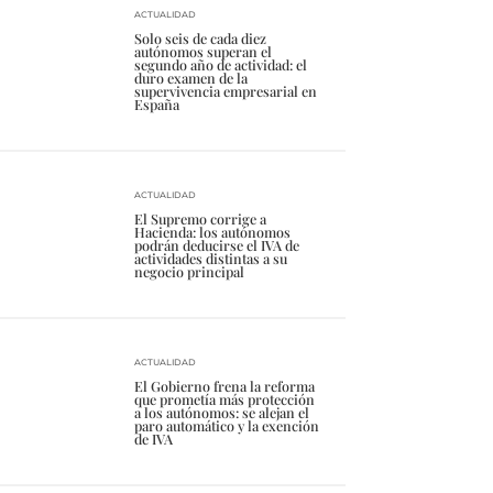
ACTUALIDAD
Solo seis de cada diez
autónomos superan el
segundo año de actividad: el
duro examen de la
supervivencia empresarial en
España
ACTUALIDAD
El Supremo corrige a
Hacienda: los autónomos
podrán deducirse el IVA de
actividades distintas a su
negocio principal
ACTUALIDAD
El Gobierno frena la reforma
que prometía más protección
a los autónomos: se alejan el
paro automático y la exención
de IVA