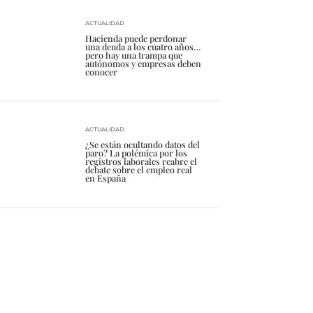
ACTUALIDAD
Hacienda puede perdonar
una deuda a los cuatro años…
pero hay una trampa que
autónomos y empresas deben
conocer
ACTUALIDAD
¿Se están ocultando datos del
paro? La polémica por los
registros laborales reabre el
debate sobre el empleo real
en España