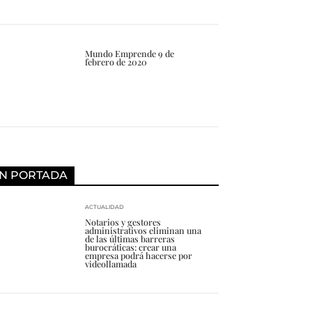
Mundo Emprende 9 de
febrero de 2020
N PORTADA
ACTUALIDAD
Notarios y gestores
administrativos eliminan una
de las últimas barreras
burocráticas: crear una
empresa podrá hacerse por
videollamada