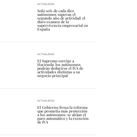
ACTUALIDAD
Solo seis de cada diez
autónomos superan el
segundo año de actividad: el
duro examen de la
supervivencia empresarial en
España
ACTUALIDAD
El Supremo corrige a
Hacienda: los autónomos
podrán deducirse el IVA de
actividades distintas a su
negocio principal
ACTUALIDAD
El Gobierno frena la reforma
que prometía más protección
a los autónomos: se alejan el
paro automático y la exención
de IVA