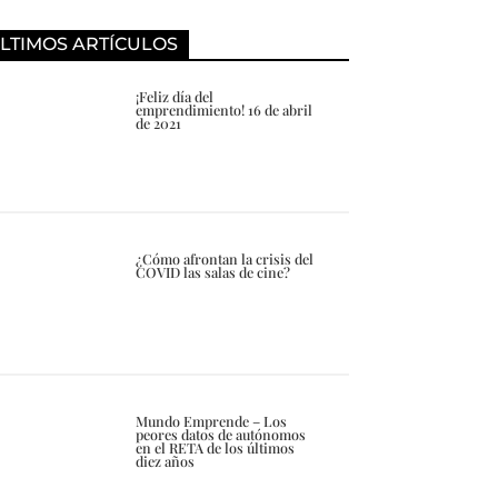
LTIMOS ARTÍCULOS
¡Feliz día del
emprendimiento! 16 de abril
de 2021
¿Cómo afrontan la crisis del
COVID las salas de cine?
Mundo Emprende – Los
peores datos de autónomos
en el RETA de los últimos
diez años