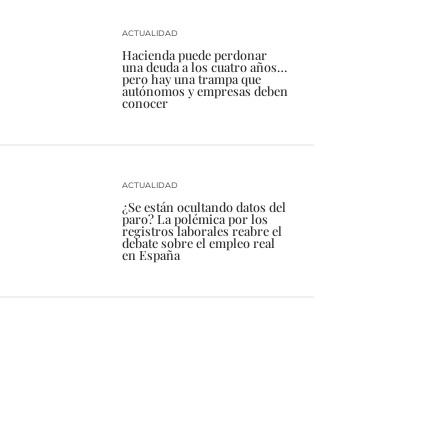
ACTUALIDAD
Hacienda puede perdonar
una deuda a los cuatro años…
pero hay una trampa que
autónomos y empresas deben
conocer
ACTUALIDAD
¿Se están ocultando datos del
paro? La polémica por los
registros laborales reabre el
debate sobre el empleo real
en España