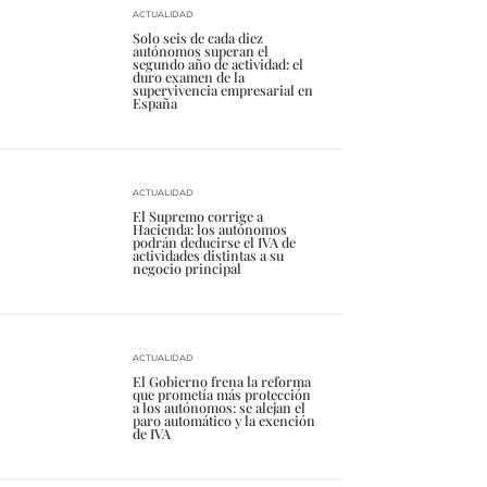
ACTUALIDAD
Solo seis de cada diez
autónomos superan el
segundo año de actividad: el
duro examen de la
supervivencia empresarial en
España
ACTUALIDAD
El Supremo corrige a
Hacienda: los autónomos
podrán deducirse el IVA de
actividades distintas a su
negocio principal
ACTUALIDAD
El Gobierno frena la reforma
que prometía más protección
a los autónomos: se alejan el
paro automático y la exención
de IVA