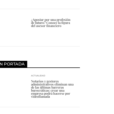
¿Apostar por una profesión
de futuro? Conoce la figura
del asesor financiero
N PORTADA
ACTUALIDAD
Notarios y gestores
administrativos eliminan una
de las últimas barreras
burocráticas: crear una
empresa podrá hacerse por
videollamada