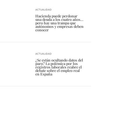
ACTUALIDAD
Hacienda puede perdonar
una deuda a los cuatro años…
pero hay una trampa que
autónomos y empresas deben
conocer
ACTUALIDAD
¿Se están ocultando datos del
paro? La polémica por los
registros laborales reabre el
debate sobre el empleo real
en España